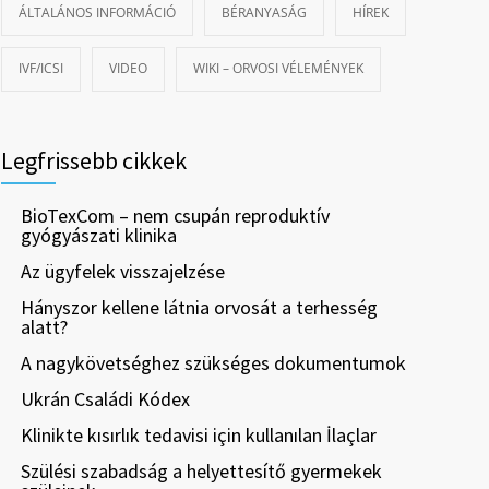
ÁLTALÁNOS INFORMÁCIÓ
BÉRANYASÁG
HÍREK
IVF/ICSI
VIDEO
WIKI – ORVOSI VÉLEMÉNYEK
Legfrissebb cikkek
BioTexCom – nem csupán reproduktív
gyógyászati klinika
Az ügyfelek visszajelzése
Hányszor kellene látnia orvosát a terhesség
alatt?
A nagykövetséghez szükséges dokumentumok
Ukrán Családi Kódex
Klinikte kısırlık tedavisi için kullanılan İlaçlar
Szülési szabadság a helyettesítő gyermekek