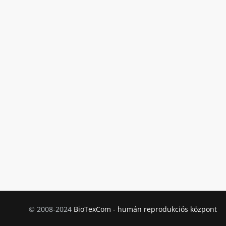
© 2008-2024
BioTexCom - humán reprodukciós központ