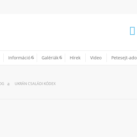
Információ
Galériák
Hírek
Video
Petesejt-ad
OG
UKRÁN CSALÁDI KÓDEX