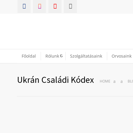
Főoldal
Rólunk
Szolgáltatásaink
Orvosaink
Ukrán Családi Kódex
HOME
BL