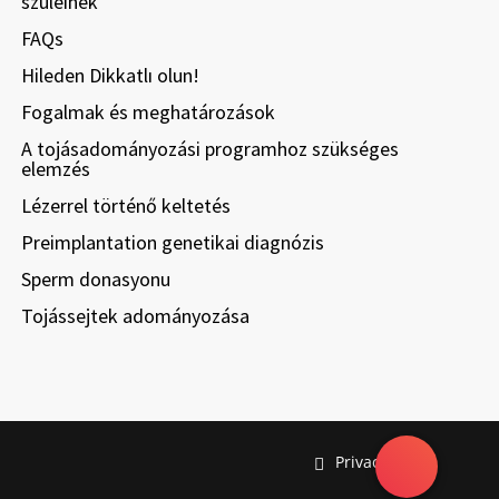
szüleinek
FAQs
Hileden Dikkatlı olun!
Fogalmak és meghatározások
A tojásadományozási programhoz szükséges
elemzés
Lézerrel történő keltetés
Preimplantation genetikai diagnózis
Sperm donasyonu
Tojássejtek adományozása
Privacy policy