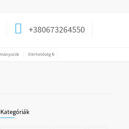
+380673264550
ományozók
Elérhetőség
Kategóriák