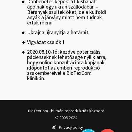
Döbbenetes képek: 51 kisbabát
ápolnak egy ukrán szállodában –
Béranyák szülték őket, de a külföldi
anyák a járvány miatt nem tudnak
értük menni
Ukrajna újranyitja a határait
Vigyázat csalók !
2020.08.10-tól kezdve potenciális
pácienseknek lehetősége nyílik arra,
hogy online konzultációra kapjanak
időpontot az emberi reprodukció
szakembereivel a BioTexCom
klinikán.
BioTexCom - humán reprodukciós központ
© 2008-2024
Privacy policy