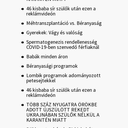
46 kisbaba sír szülők után ezen a
reklámvideón
Méhtranszplantáció vs. Béranyaság
Gyerekek: Vágy és valóság
Spermatogenezis rendellenesség
COVID-19-ben szenvedő férfiaknál
Babák minden áron
Béranyasági programok
Lombik programok adományozott
petesejtekkel
46 kisbaba sír szülők után ezen a
reklámvideón
TÖBB SZÁZ NYUGATRA ÖRÖKBE
ADOTT ÚJSZÜLÖTT REKEDT
UKRAJNÁBAN SZÜLŐK NÉLKÜL A
KARANTÉN MIATT