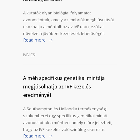
A kutatók olyan biológiai folyamatot
azonosítottak, amely az embriók meghiúsulását
okozhatja a méhfalhoz az IVF után, ezáltal
növelve a jövőbeni kezelések lehetőségét.
Read more
IVF/ICSI
A méh specifikus genetikai mintája
megjósolhatja az IVF kezelés
eredményét
A Southampton és Hollandia termékenységi
szakemberei egy specifikus genetikai mintát
azonosítottak a méhben, amely előre jelezheti,
hogy az IVF-kezelés valószínűleg sikeres-e.
Read more