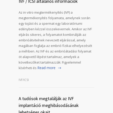
IVF / ICSI általános információk
Az in vitro megtermékenyítés (IVF) a
megtermékenyítés folyamata, amelynek során
egy tojást és a spermat egy laboratóriumi
edényben kézzel összekevernek. Amikor az IVF
eljárás sikeres, a folyamatot kombinálják az
embrióátvitelnek nevezett eljárással, amely
magában foglalja az embrió fizikai elhelyezését
a méhben. Az IVF és az embrióátadási folyamat
öt alapvető lépést tartalmaz, amelyek a
következőket tartalmazzák: Figyelemmel
Read more
kísérheti és
IVF/ICSI
A tudósok megtalálják az IVF
implantáció meghibásodásának
lehetséges okait