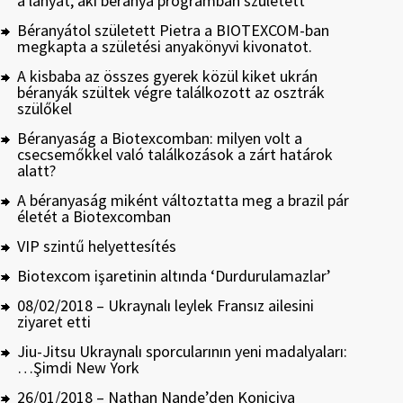
a lányát, aki béranya programban született
Béranyátol született Pietra a BIOTEXCOM-ban
megkapta a születési anyakönyvi kivonatot.
A kisbaba az összes gyerek közül kiket ukrán
béranyák szültek végre találkozott az osztrák
szülőkel
Béranyaság a Biotexcomban: milyen volt a
csecsemőkkel való találkozások a zárt határok
alatt?
A béranyaság miként változtatta meg a brazil pár
életét a Biotexcomban
VIP szintű helyettesítés
Biotexcom işaretinin altında ‘Durdurulamazlar’
08/02/2018 – Ukraynalı leylek Fransız ailesini
ziyaret etti
Jiu-Jitsu Ukraynalı sporcularının yeni madalyaları:
…Şimdi New York
26/01/2018 – Nathan Nande’den Koniçiva