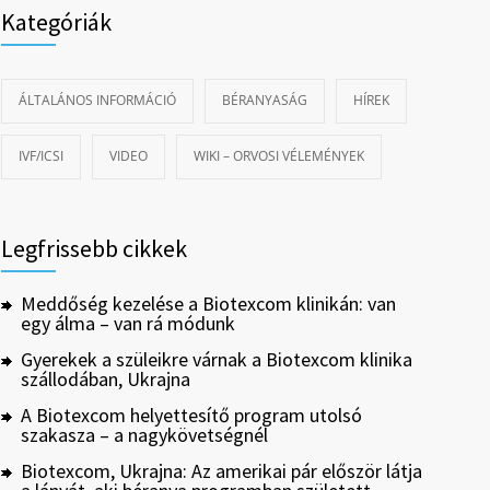
Kategóriák
ÁLTALÁNOS INFORMÁCIÓ
BÉRANYASÁG
HÍREK
IVF/ICSI
VIDEO
WIKI – ORVOSI VÉLEMÉNYEK
Legfrissebb cikkek
Meddőség kezelése a Biotexcom klinikán: van
egy álma – van rá módunk
Gyerekek a szüleikre várnak a Biotexcom klinika
szállodában, Ukrajna
A Biotexcom helyettesítő program utolsó
szakasza – a nagykövetségnél
Biotexcom, Ukrajna: Az amerikai pár először látja