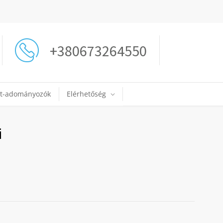
+380673264550
jt-adományozók
Elérhetőség
i