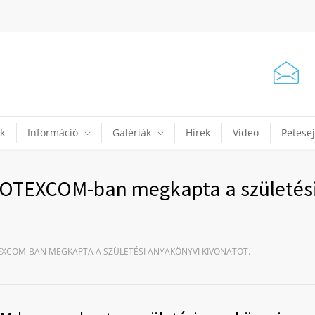
k
Információ
Galériák
Hírek
Video
Petese
 BIOTEXCOM-ban megkapta a születés
TEXCOM-BAN MEGKAPTA A SZÜLETÉSI ANYAKÖNYVI KIVONATOT.