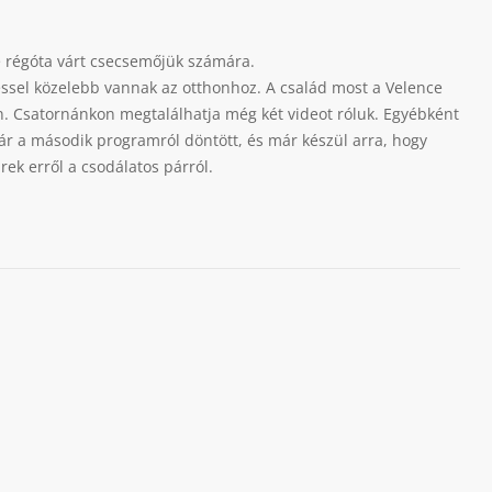
e régóta várt csecsemőjük számára.
péssel közelebb vannak az otthonhoz. A család most a Velence
n. Csatornánkon megtalálhatja még két videot róluk. Egyébként
pár a második programról döntött, és már készül arra, hogy
ek erről a csodálatos párról.