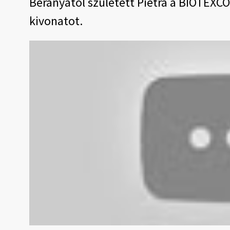
Béranyátol született Pietra a BIOTEXC
kivonatot.